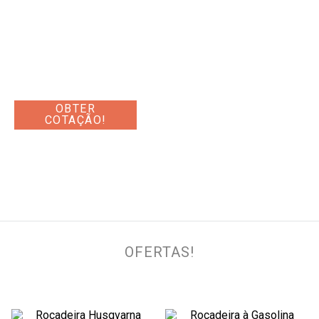
Husqvarna
O melhor equipamento profissional
para grandes áreas verdes!
OBTER
COTAÇÃO!
OFERTAS!