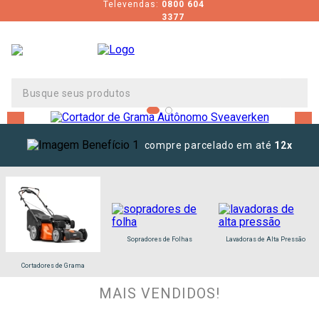
Televendas:
0800 604
3377
Busque seus produtos
compre parcelado em até
12x
Sopradores de Folhas
Lavadoras de Alta Pressão
Cortadores de Grama
MAIS VENDIDOS!