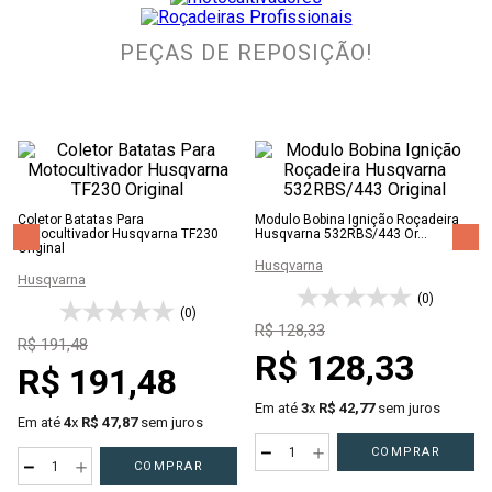
PEÇAS DE REPOSIÇÃO!
Coletor Batatas Para
Modulo Bobina Ignição Roçadeira
Motocultivador Husqvarna TF230
Husqvarna 532RBS/443 Or...
Original
Husqvarna
Husqvarna
(0)
(0)
R$
128
,
33
R$
191
,
48
R$
128
,
33
R$
191
,
48
Em até
3
x
R$
42
,
77
sem juros
Em até
4
x
R$
47
,
87
sem juros
－
＋
COMPRAR
－
＋
COMPRAR