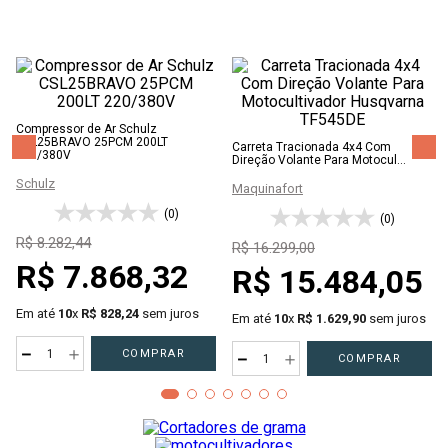
Compressor de Ar Schulz
CSL25BRAVO 25PCM 200LT
Carreta Tracionada 4x4 Com
220/380V
Direção Volante Para Motocul...
Schulz
Maquinafort
(0)
(0)
R$
8
.
282
,
44
R$
16
.
299
,
00
R$
7
.
868
,
32
R$
15
.
484
,
05
Em até
10
x
R$
828
,
24
sem juros
Em até
10
x
R$
1
.
629
,
90
sem juros
－
＋
COMPRAR
－
＋
COMPRAR