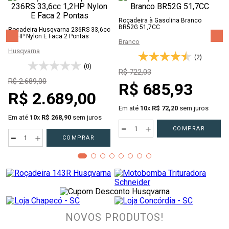
Roçadeira à Gasolina Branco
BR52G 51,7CC
Roçadeira Husqvarna 236RS 33,6cc
1,2HP Nylon E Faca 2 Pontas
Branco
Husqvarna
(2)
(0)
R$
722
,
03
R$
2
.
689
,
00
R$
685
,
93
R$
2
.
689
,
00
Em até
10
x
R$
72
,
20
sem juros
Em até
10
x
R$
268
,
90
sem juros
－
＋
COMPRAR
－
＋
COMPRAR
NOVOS PRODUTOS!