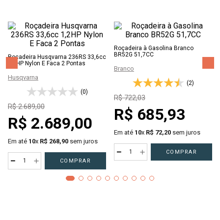
Roçadeira à Gasolina Branco
BR52G 51,7CC
Roçadeira Husqvarna 236RS 33,6cc
1,2HP Nylon E Faca 2 Pontas
Branco
Husqvarna
(2)
(0)
R$
722
,
03
R$
2
.
689
,
00
R$
685
,
93
R$
2
.
689
,
00
Em até
10
x
R$
72
,
20
sem juros
Em até
10
x
R$
268
,
90
sem juros
－
＋
COMPRAR
－
＋
COMPRAR
Giro Zero