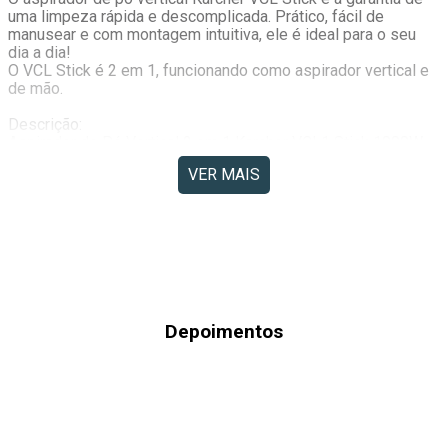
uma limpeza rápida e descomplicada. Prático, fácil de 
manusear e com montagem intuitiva, ele é ideal para o seu 
dia a dia! 
O VCL Stick é 2 em 1, funcionando como aspirador vertical e 
de mão.
Descrição:
Aspirador de Pó Vertical 2 em 1 Karcher VCL1 Stick 1000W 
220V
VER MAIS
Vantagens:
- Funções 2 em 1: Use como aspirador vertical ou de mão
- Certificação: INMETRO Portaria 371/2009
- Etiqueta Nacional de Eficiência Energética (ENCE): 98%
- Elevada potência, Limpeza impecável, Tamanho Compacto, 
Leve, HEPA
- Pode ser usado como aspirador vertical ou de mão
- AUTO PODER DE EFICIÊNCIA NA LIMPEZA: Com 1.000 W 
Depoimentos
de potência, o aspirador de pó oferece excelente eficiência e 
versatilidade na limpeza doméstica, facilitando a remoção 
eficaz da sujeira grossa e poeira
- PRATICIDADE PARA LIMPEZA AUTOMOTIVA, CANTOS E 
FRESTAS: A opção de aspirador de pó de mão é excelente 
para limpeza de cantos e frestas, além da limpeza 