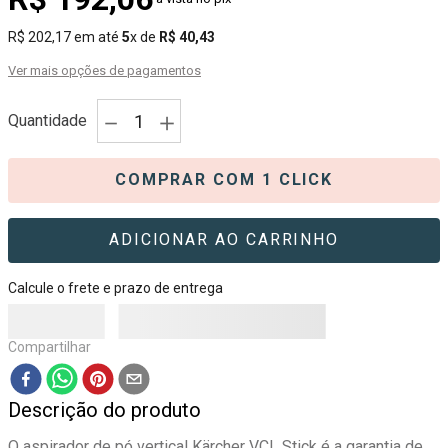
R$
202
,
17
em até
5
x de
R$
40
,
43
Ver mais opções de pagamentos
－
＋
Quantidade
COMPRAR COM 1 CLICK
ADICIONAR AO CARRINHO
Calcule o frete e prazo de entrega
Compartilhar
Descrição do produto
O aspirador de pó vertical Kärcher VCL Stick é a garantia de 