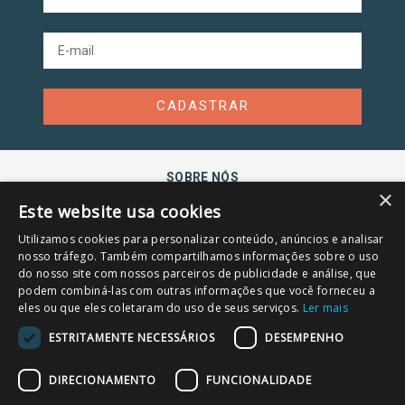
mais saudável para você e sua família.
Especificações Técnicas:
Modelo: VCL 1 STICK
Cor: Branco
Fator de forma: Vertical
Número de produtos: 3
CADASTRAR
Potência: 1000 watts
Voltagem: 220 Volts
Fonte de alimentação: Elétrico com fio
Comprimento do Cabo de Energia: 5 metros
SOBRE NÓS
Tipo de filtro:	Filtro HEPA
×
Sucção	170 mbar / Vazão: 17 L/s
Este website usa cookies
Sobre a empresa
Capacidade do Reservatório de Pó: 600ml
Utilizamos cookies para personalizar conteúdo, anúncios e analisar
Segurança e privacidade
Itens Inclusos:
nosso tráfego. Também compartilhamos informações sobre o uso
1 Aspirador De Pó 2 Em 1
Política e privacidade
do nosso site com nossos parceiros de publicidade e análise, que
-  Bocal 2 em 1 (canto e escova)
podem combiná-las com outras informações que você forneceu a
-  Bocal de piso
AJUDA E SUPORTE
eles ou que eles coletaram do uso de seus serviços.
Ler mais
-  Cabo com alça
-  Manual de instruções
Trocas e devoluções
ESTRITAMENTE NECESSÁRIOS
DESEMPENHO
Fale conosco
Código referência: 1.198-221.0
DIRECIONAMENTO
FUNCIONALIDADE
Blog
( Importante )- Sobre as Imagens do Anúncio: