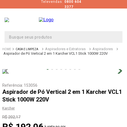
Televendas:
0800 604
3377
Busque seus produtos
Aspiradores e Extratoras
Aspiradores
CASA E LIMPEZA
Aspirador de Pó Vertical 2 em 1 Karcher VCL1 Stick 1000W 220V
Referência
:
153056
Aspirador de Pó Vertical 2 em 1 Karcher VCL1
Stick 1000W 220V
Karcher
R$
202
,
17
R$
192
,
06
à vista no pix