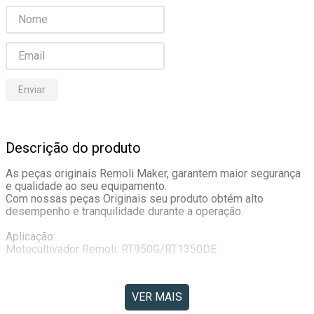
Enviar
Descrição do produto
As peças originais Remoli Maker, garantem maior segurança 
e qualidade ao seu equipamento.
Com nossas peças Originais seu produto obtém alto 
desempenho e tranquilidade durante a operação.
Aplicação:
Motocultivador Remoli: RT950G/RT1350DE
*Outras aplicações: Motocultivadores: Toyama, Kawashima, 
Branco, Nagano, Vulcan, Buffalo, Coyote, Vonder, Zmax, 
VER MAIS
Garthen.. Entre Outras!
OBS: Confira as medidas para outras aplicações!