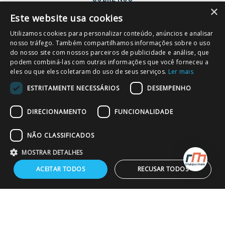
×
Este website usa cookies
Sobre a empresa
Segurança e privacidade
Utilizamos cookies para personalizar conteúdo, anúncios e analisar
nosso tráfego. Também compartilhamos informações sobre o uso
Política e privacidade
do nosso site com nossos parceiros de publicidade e análise, que
podem combiná-las com outras informações que você forneceu a
AJUDA E SUPORTE
eles ou que eles coletaram do uso de seus serviços.
Ler mais
Trocas e devoluções
ESTRITAMENTE NECESSÁRIOS
DESEMPENHO
Fale conosco
DIRECIONAMENTO
FUNCIONALIDADE
Blog
ATENDIMENTO
NÃO CLASSIFICADOS
Whatsapp
MOSTRAR DETALHES
0800 604 3377
ACEITAR TODOS
RECUSAR TODOS
FORMAS DE PAGAMENTO
COMPRA SEGURA