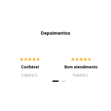
Contém:
01 Enxada Lado Esquerdo
Medidas:
Comprimento:230mm
Largura: 40mm
Depoimentos
Espessura:4mm
Entre Furos:70mm
Furo:11mm
Obs: Não nos responsabilizamos por danos ou defeitos 
ocasionados por erros de montagem e/ou aplicação 
inadequada do produto.
Confiável
Bom atendimento
Edilaine S.
Roberto L.