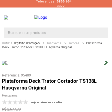
Televendas:
0800 604
3377
Busque seus produtos
Husqvarna
Tratores
Plataforma
PEÇAS DE REPOSIÇÃO
Deck Trator Cortador TS138L Husqvarna Original
Referência
:
95409
Plataforma Deck Trator Cortador TS138L
Husqvarna Original
Husqvarna
seja o primeiro a avaliar
R$
2
.
677
,
78