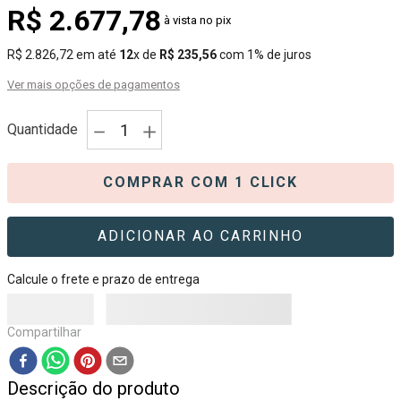
R$
2
.
677
,
78
à vista no pix
R$
2
.
826
,
72
em até
12
x de
R$
235
,
56
com
1%
de juros
Ver mais opções de pagamentos
－
＋
Quantidade
COMPRAR COM 1 CLICK
ADICIONAR AO CARRINHO
Calcule o frete e prazo de entrega
Compartilhar
Descrição do produto