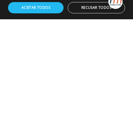
ACEITAR TODOS
RECUSAR TODOS
Fale conosco
Blog
ATENDIMENTO
Whatsapp
0800 604 3377
FORMAS DE PAGAMENTO
COMPRA SEGURA
92 avaliações reais
ENCONTRE NOS