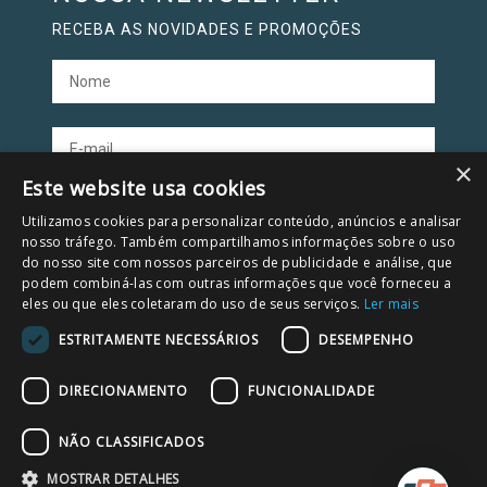
RECEBA AS NOVIDADES E PROMOÇÕES
×
Este website usa cookies
CADASTRAR
Utilizamos cookies para personalizar conteúdo, anúncios e analisar
nosso tráfego. Também compartilhamos informações sobre o uso
do nosso site com nossos parceiros de publicidade e análise, que
podem combiná-las com outras informações que você forneceu a
SOBRE NÓS
eles ou que eles coletaram do uso de seus serviços.
Ler mais
ESTRITAMENTE NECESSÁRIOS
DESEMPENHO
Sobre a empresa
Segurança e privacidade
DIRECIONAMENTO
FUNCIONALIDADE
Política e privacidade
NÃO CLASSIFICADOS
AJUDA E SUPORTE
MOSTRAR DETALHES
Trocas e devoluções