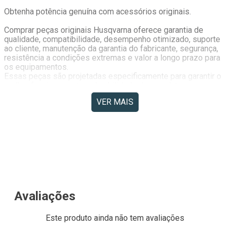
Obtenha potência genuína com acessórios originais.
Comprar peças originais Husqvarna oferece garantia de 
qualidade, compatibilidade, desempenho otimizado, suporte 
ao cliente, manutenção da garantia do fabricante, segurança, 
resistência a condições extremas e valor a longo prazo para 
os equipamentos. 
Essas peças são projetadas especificamente para garantir o 
melhor funcionamento e durabilidade dos produtos 
Husqvarna.
VER MAIS
Aplicação:
Trator cortador de grama Husqvarna:: TS138L
Itens Inclusos:
01 Plataforma 
Peça Original Husqvarna.
547565001 (547 56 50-01)
583304901 (583 30 49-01)
Avaliações
532410715 (532 41 07-15)
532407815 (532 40 78-15)
Este produto ainda não tem avaliações
( Importante )- Sobre as Imagens do Anúncio: