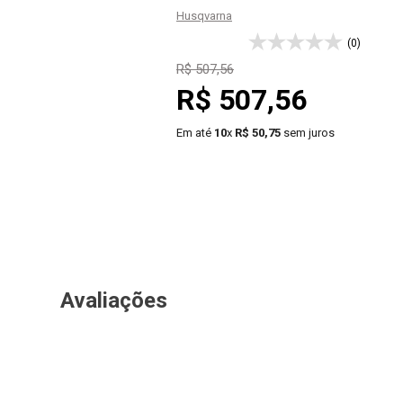
Husqvarna
(0)
R$
507
,
56
R$
507
,
56
Em até
10
x
R$
50
,
75
sem juros
－
＋
COMPRAR
Avaliações