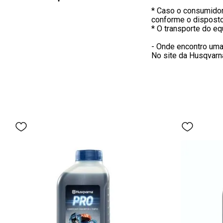
Torque, max. at rpm: 5000 rpm
* Caso o consumidor 
Torque, max.: 1.76 Nm
conforme o disposto
Velocidade de marcha lenta: 2500 rpm
* O transporte do e
Rpm máximo no eixo de saída: 8570 rpm
Potência máxima: 1,61 HP a 7.000 rpm
- Onde encontro uma
Rotação máxima: 12.000 rpm
No site da Husqvarna
Ângulo da transmissão: 60°
Relação de transmissão: 1,4
Rotação máxima no eixo de saída: 8.571 rpm
Combustível: Gasolina
Tanque de combustível: 740 ml
Peso sem combustível, conjunto de corte e cinto: 6,9 kg
Bomba de combustível: Sim
SmartStart: Sim
Vela de ignição: NGK BPM7A
Dimensões:
Diâmetro do tubo 28 mm
Peso (sem equipamento de corte) 6.9 kg
Lubrificante:
Tipo de lubrificante Husqvarna 2 tempos ou equivalente 
Sons e ruídos: