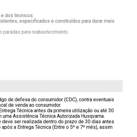
 e dos técnicos.
entes, especificados e construídos para durar mais 
 paradas para reabastecimento.
ade de ferramentas
dgo de defesa do consumidor (CDC), contra eventuais 
iscal de venda ao consumidor.
Entrega Técnica antes da primeira utilização ou até 30 
em uma Assistência Técnica Autorizada Husqvarna.
e deve ser realizada dentro do prazo de 30 dias antes 
 após a Entrega Técnica (Entre o 5º e 7º mês), assim 