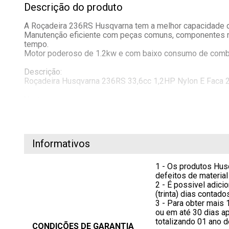
Descrição do produto
A Roçadeira 236RS Husqvarna tem a melhor capacidade de
Manutenção eficiente com peças comuns, componentes mo
tempo.
Motor poderoso de 1.2kw e com baixo consumo de combus
Descrição:
Roçadeira Husqvarna 236RS 33,6cc 1,2HP Nylon E Faca 
Vantagens:
- Roçadeira robusta, durável e com bom desempenho
- Fácil Manutenção Manutenção regular eficiente com p
- Motor Potente Fornece desempenho para cortar com efi
- Componentes Duráveis Especificado e construído para 
Informativos
- Design Ergonômico Bem equilibrado e ergonômico para 
- Consumo Eficiente Para custos operacionais mais bai
1 - Os produtos Hus
Aplicação:
defeitos de material
- Ideal para o Agro e manutenções de Rodovias, Parques
2 - É possivel adici
(trinta) dias conta
Especificações Técnicas:
3 - Para obter mais 
Modelo: 236RS
ou em até 30 dias ap
Deslocamento do cilindro: 33.6 cm³
totalizando 01 ano d
CONDIÇÕES DE GARANTIA
Potência: 1.2 kW