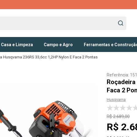
Casa e Limpeza
Campo e Agro
Ferramentas e Construçã
a Husqvarna 236RS 33,6cc 1,2HP Nylon E Faca 2 Pontas
Referência
:
15
dores e Extratoras
Geradores
Roçadeira
ras de Alta Pressão
Implementos
Faca 2 Po
oras à Vapor
Lavação e Pulverização
Husqvarna
oras Lavadoras de Piso
Microtratores e Motocultores
 e Utensílios
Motobombas
os e Detergentes
Motores
R$
2
.
689
,
00
R$
2
.
6
eiras
Perfuradores de Solo
Pulverizadores e Atomizadores