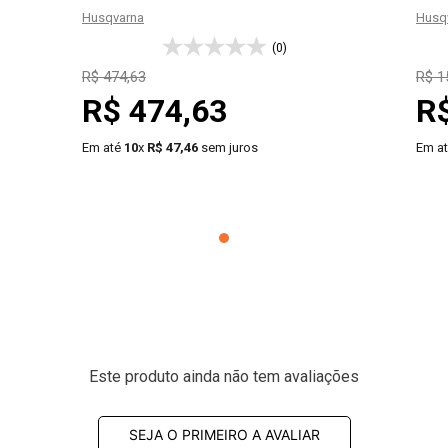
Husqvarna
Husq
(0)
R$
474
,
63
R$
1
R$
474
,
63
R
Em até
10
x
R$
47
,
46
sem juros
Em a
－
＋
－
COMPRAR
Este produto ainda não tem avaliações
SEJA O PRIMEIRO A AVALIAR