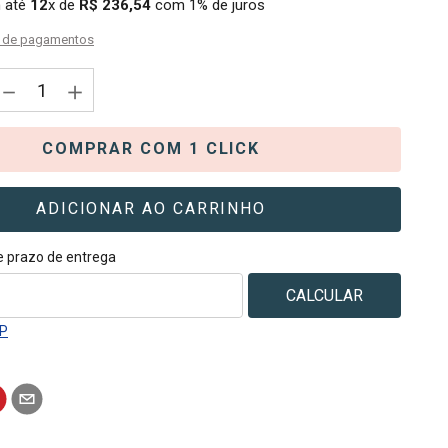
 até
12
x de
R$
236
,
54
com
1%
de juros
Kit Brinqu
s de pagamentos
－
＋
COMPRAR COM 1 CLICK
ADICIONAR AO CARRINHO
 e prazo de entrega
EP