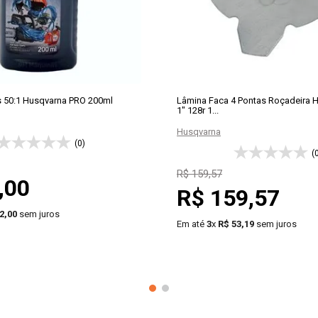
 50:1 Husqvarna PRO 200ml
Lâmina Faca 4 Pontas Roçadeira 
1" 128r 1...
Husqvarna
(0)
(
ocasionados por erros de montagem e/ou aplicação inadequada 
R$
159
,
57
lificados.
,
00
R$
159
,
57
2
,
00
sem juros
Em até
3
x
R$
53
,
19
sem juros
COMPRAR
－
＋
COMP