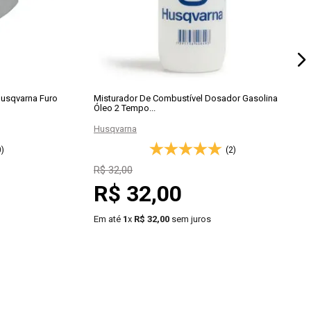
Husqvarna Furo
Misturador De Combustível Dosador Gasolina
Óleo 2 Tempo...
Husqvarna
0)
(2)
do produto.
R$
32
,
00
R$
32
,
00
Em até
1
x
R$
32
,
00
sem juros
－
＋
RAR
COMPRAR