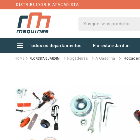
DISTRIBUIDOR E ATACADISTA
Busque seus produtos
Todos os departamentos
Floresta e Jardim
Roçadeiras
A Gasolina
Roçadeir
FLORESTA E JARDIM
Acessórios
Aspira
Cortadores de Grama
Lavado
Ferramentas para Jardim
Limpad
Motosserras
Limpad
Podadores e Aparadores
Móveis
Robô Cortador de Grama
Qúimic
Roçadeiras
Varred
Sopradores de Folhas