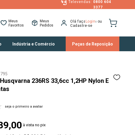
Televendas:
0800 604
3377
Meus
Meus
Olá faça Login ou
Favoritos
Pedidos
Cadastre-se
o
Indústria e Comércio
Peças de Reposição
1795
Acessórios para Ferramentas
Engraxade
 Husqvarna 236RS 33,6cc 1,2HP Nylon E
Caixas e Organizadores
Equipamen
ntas
Ferramentas Elétricas
Ferragens
Ferramentas Manuais
Geradores 
Máquinas para Construção Civil
Máquinas
seja o primeiro a avaliar
Materiais de Construção
89
,
00
Tração e Levante
à vista no pix