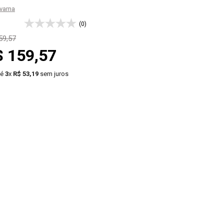
varna
(0)
59
,
57
$
159
,
57
té
3
x
R$
53
,
19
sem juros
＋
COMPRAR