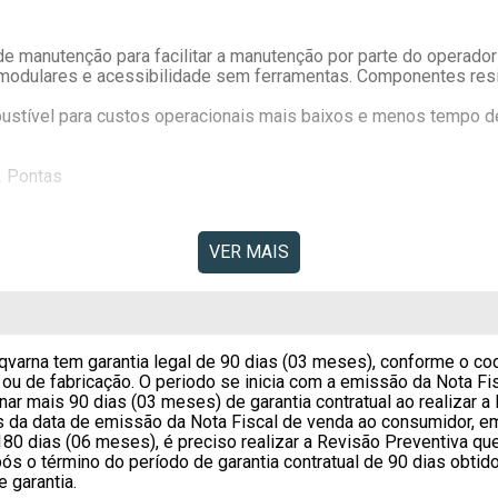
 manutenção para facilitar a manutenção por parte do operador
dulares e acessibilidade sem ferramentas. Componentes resist
tível para custos operacionais mais baixos e menos tempo de
2 Pontas
VER MAIS
eças de fácil acesso, componentes modulares e sem a necessid
ciência em uma ampla variedade de aplicações.
durar mais tempo.
maior eficácia do operador.
xos e menos tempo de paradas para reabastecimento.
qvarna tem garantia legal de 90 dias (03 meses), conforme o co
 ou de fabricação. O periodo se inicia com a emissão da Nota F
 e Praças
onar mais 90 dias (03 meses) de garantia contratual ao realizar a 
dos da data de emissão da Nota Fiscal de venda ao consumidor, 
180 dias (06 meses), é preciso realizar a Revisão Preventiva qu
ós o término do período de garantia contratual de 90 dias obtido
e garantia.