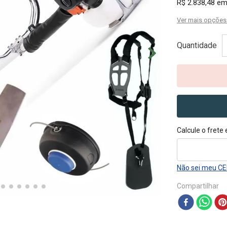
R$
2
.
838
,
48
em
Trituradores, Forrageiras e
Ensiladeiras
Ver mais opçõe
Quantidade
Calcule o frete
Não sei meu C
Compartilhar