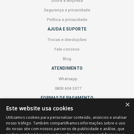
Sobre a empresa
Segurança e privacidade
Política e privacidade
AJUDA E SUPORTE
Trocas e devoluções
Fale conosco
Blog
ATENDIMENTO
Whatsapp
0800 604 3377
FORMAS DE PAGAMENTO
×
Este website usa cookies
COMPRA SEGURA
Utilizamos cookies para personalizar conteúdo, anúncios e analisar
nosso tráfego. Também compartilhamos informações sobre o uso
do nosso site com nossos parceiros de publicidade e análise, que