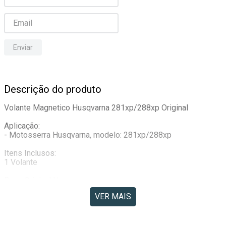
Enviar
Descrição do produto
Volante Magnetico Husqvarna 281xp/288xp Original

Aplicação:

- Motosserra Husqvarna, modelo: 281xp/288xp

Itens Inclusos:

1 Volante

Peça Original Husqvarna.

504701601 ( 504 70 16-01 )

VER MAIS
( Importante )- Sobre as Imagens do Anúncio:

São Imagens Meramente Ilustrativas. Informações citadas 
acima, são baseadas em dados disponibilizados pelo 